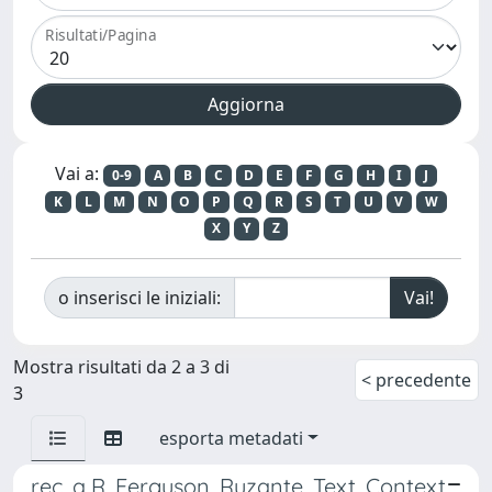
Risultati/Pagina
Vai a:
0-9
A
B
C
D
E
F
G
H
I
J
K
L
M
N
O
P
Q
R
S
T
U
V
W
X
Y
Z
o inserisci le iniziali:
Mostra risultati da 2 a 3 di
< precedente
3
esporta metadati
rec. a R. Ferguson, Ruzante. Text, Context