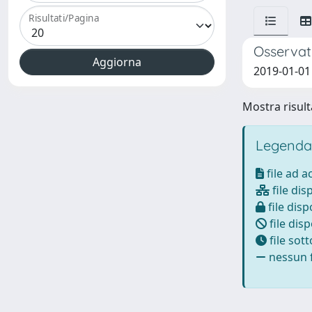
Risultati/Pagina
Osservat
2019-01-01
Mostra risulta
Legenda
file ad 
file dis
file disp
file disp
file sot
nessun f