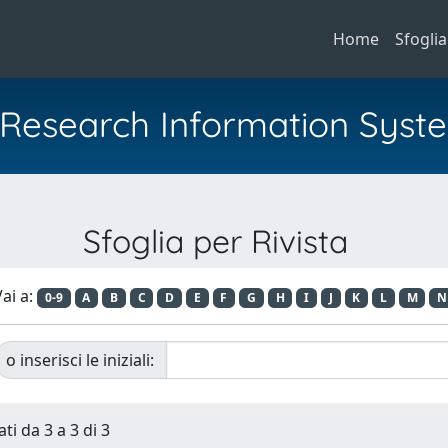
Home
Sfoglia
al Research Information Syst
Sfoglia per Rivista
ai a:
0-9
A
B
C
D
E
F
G
H
I
J
K
L
M
N
o inserisci le iniziali:
ti da 3 a 3 di 3