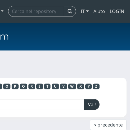
IT
Aiuto
LOGIN
em
O
P
Q
R
S
T
U
V
W
X
Y
Z
< precedente