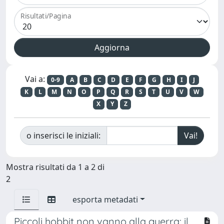
Risultati/Pagina
Vai a:
0-9
A
B
C
D
E
F
G
H
I
J
K
L
M
N
O
P
Q
R
S
T
U
V
W
X
Y
Z
o inserisci le iniziali:
Mostra risultati da 1 a 2 di
2
esporta metadati
Piccoli hobbit non vanno alla guerra: il