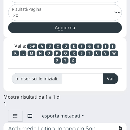
Risultati/Pagina
Vai a:
0-9
A
B
C
D
E
F
G
H
I
J
K
L
M
N
O
P
Q
R
S
T
U
V
W
X
Y
Z
o inserisci le iniziali:
Mostra risultati da 1 a 1 di
1
esporta metadati
Archimede Latino. Iacopo da San