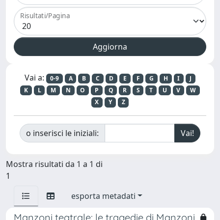
Risultati/Pagina
Vai a:
0-9
A
B
C
D
E
F
G
H
I
J
K
L
M
N
O
P
Q
R
S
T
U
V
W
X
Y
Z
o inserisci le iniziali:
Mostra risultati da 1 a 1 di
1
esporta metadati
Manzoni teatrale: le tragedie di Manzoni