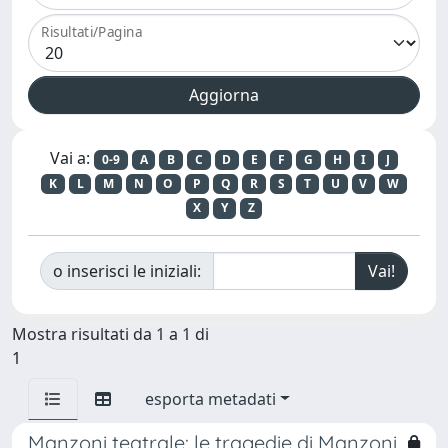
Risultati/Pagina
Vai a:
0-9
A
B
C
D
E
F
G
H
I
J
K
L
M
N
O
P
Q
R
S
T
U
V
W
X
Y
Z
o inserisci le iniziali:
Mostra risultati da 1 a 1 di
1
esporta metadati
Manzoni teatrale: le tragedie di Manzoni