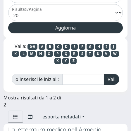
Risultati/Pagina
Vai a:
0-9
A
B
C
D
E
F
G
H
I
J
K
L
M
N
O
P
Q
R
S
T
U
V
W
X
Y
Z
o inserisci le iniziali:
Mostra risultati da 1 a 2 di
2
esporta metadati
La letteratura medica nell'Armenia