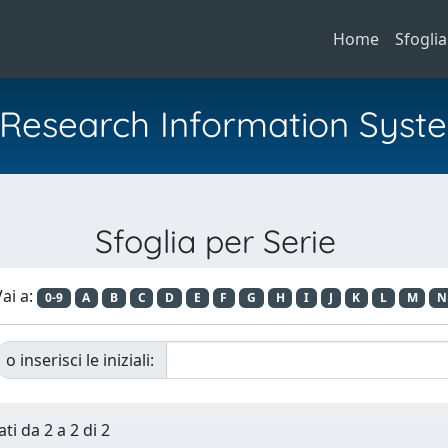
Home
Sfoglia
al Research Information Syst
Sfoglia per Serie
ai a:
0-9
A
B
C
D
E
F
G
H
I
J
K
L
M
N
o inserisci le iniziali:
ti da 2 a 2 di 2