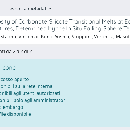
esporta metadati
sity of Carbonate‐Silicate Transitional Melts at 
ures, Determined by the In Situ Falling‐Sphere T
Stagno, Vincenzo; Kono, Yoshio; Stopponi, Veronica; Masott
ti da 2 a 2 di 2
 icone
accesso aperto
ponibili sulla rete interna
onibili agli utenti autorizzati
onibili solo agli amministratori
to embargo
ile disponibile