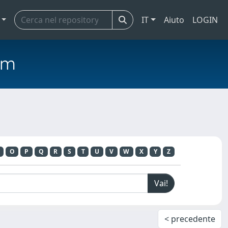
IT
Aiuto
LOGIN
em
O
P
Q
R
S
T
U
V
W
X
Y
Z
< precedente