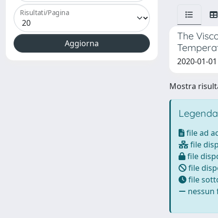
Risultati/Pagina
The Visco
Temperat
2020-01-01 
Mostra risulta
Legenda
file ad 
file dis
file disp
file disp
file sot
nessun f