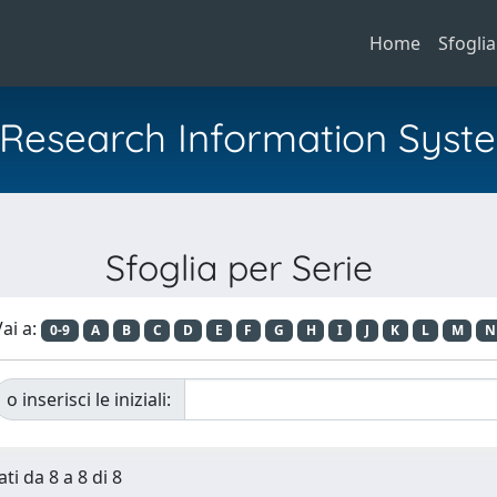
Home
Sfoglia
al Research Information Syst
Sfoglia per Serie
ai a:
0-9
A
B
C
D
E
F
G
H
I
J
K
L
M
N
o inserisci le iniziali:
ti da 8 a 8 di 8