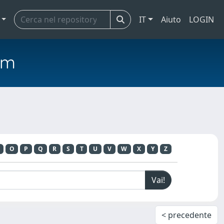
IT
Aiuto
LOGIN
em
O
P
Q
R
S
T
U
V
W
X
Y
Z
< precedente