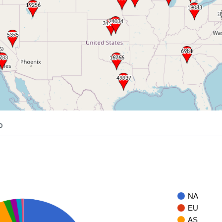
o
NA
EU
AS