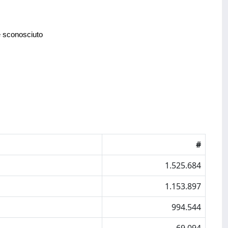
e sconosciuto
#
1.525.684
1.153.897
994.544