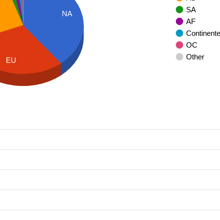
SA
NA
AF
Continent
OC
Other
EU