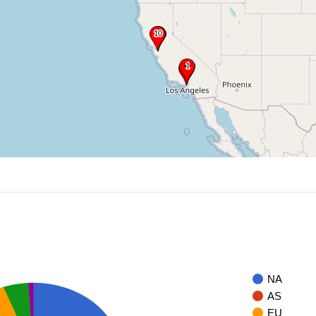
NA
AS
EU