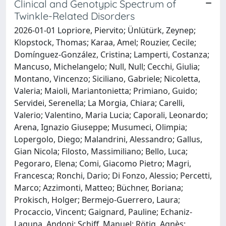
Clinical and Genotypic Spectrum of
Twinkle-Related Disorders
2026-01-01 Lopriore, Piervito; Ünlütürk, Zeynep;
Klopstock, Thomas; Karaa, Amel; Rouzier, Cecile;
Domínguez-González, Cristina; Lamperti, Costanza;
Mancuso, Michelangelo; Null, Null; Cecchi, Giulia;
Montano, Vincenzo; Siciliano, Gabriele; Nicoletta,
Valeria; Maioli, Mariantonietta; Primiano, Guido;
Servidei, Serenella; La Morgia, Chiara; Carelli,
Valerio; Valentino, Maria Lucia; Caporali, Leonardo;
Arena, Ignazio Giuseppe; Musumeci, Olimpia;
Lopergolo, Diego; Malandrini, Alessandro; Gallus,
Gian Nicola; Filosto, Massimiliano; Bello, Luca;
Pegoraro, Elena; Comi, Giacomo Pietro; Magri,
Francesca; Ronchi, Dario; Di Fonzo, Alessio; Percetti,
Marco; Azzimonti, Matteo; Büchner, Boriana;
Prokisch, Holger; Bermejo-Guerrero, Laura;
Procaccio, Vincent; Gaignard, Pauline; Echaniz-
Laguna, Andoni; Schiff, Manuel; Rötig, Agnès;