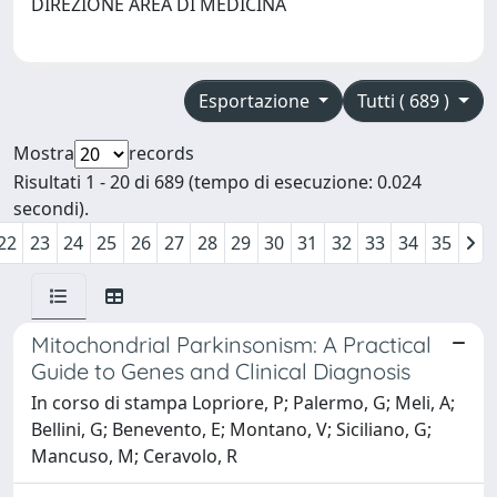
DIREZIONE AREA DI MEDICINA
Esportazione
Tutti ( 689 )
Mostra
records
Risultati 1 - 20 di 689 (tempo di esecuzione: 0.024
secondi).
22
23
24
25
26
27
28
29
30
31
32
33
34
35
Mitochondrial Parkinsonism: A Practical
Guide to Genes and Clinical Diagnosis
In corso di stampa Lopriore, P; Palermo, G; Meli, A;
Bellini, G; Benevento, E; Montano, V; Siciliano, G;
Mancuso, M; Ceravolo, R