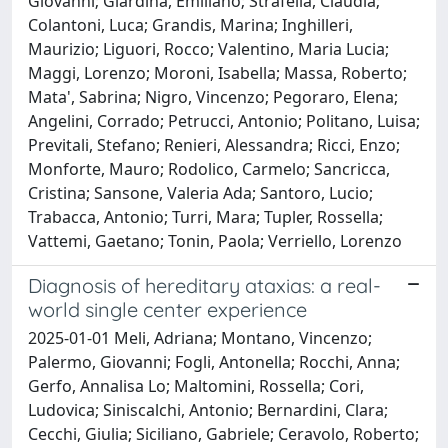
Giovanni; Giardina, Emiliano; Strafella, Claudia;
Colantoni, Luca; Grandis, Marina; Inghilleri,
Maurizio; Liguori, Rocco; Valentino, Maria Lucia;
Maggi, Lorenzo; Moroni, Isabella; Massa, Roberto;
Mata', Sabrina; Nigro, Vincenzo; Pegoraro, Elena;
Angelini, Corrado; Petrucci, Antonio; Politano, Luisa;
Previtali, Stefano; Renieri, Alessandra; Ricci, Enzo;
Monforte, Mauro; Rodolico, Carmelo; Sancricca,
Cristina; Sansone, Valeria Ada; Santoro, Lucio;
Trabacca, Antonio; Turri, Mara; Tupler, Rossella;
Vattemi, Gaetano; Tonin, Paola; Verriello, Lorenzo
Diagnosis of hereditary ataxias: a real-
world single center experience
2025-01-01 Meli, Adriana; Montano, Vincenzo;
Palermo, Giovanni; Fogli, Antonella; Rocchi, Anna;
Gerfo, Annalisa Lo; Maltomini, Rossella; Cori,
Ludovica; Siniscalchi, Antonio; Bernardini, Clara;
Cecchi, Giulia; Siciliano, Gabriele; Ceravolo, Roberto;