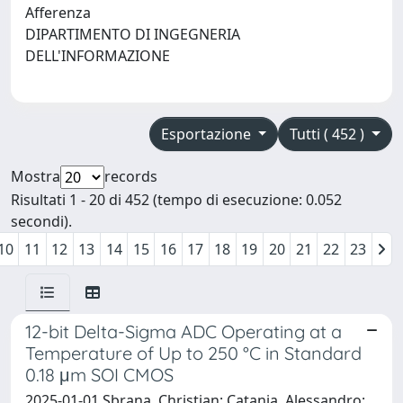
Afferenza
DIPARTIMENTO DI INGEGNERIA
DELL'INFORMAZIONE
Esportazione
Tutti ( 452 )
Mostra
records
Risultati 1 - 20 di 452 (tempo di esecuzione: 0.052
secondi).
10
11
12
13
14
15
16
17
18
19
20
21
22
23
12-bit Delta-Sigma ADC Operating at a
Temperature of Up to 250 °C in Standard
0.18 μm SOI CMOS
2025-01-01 Sbrana, Christian; Catania, Alessandro;