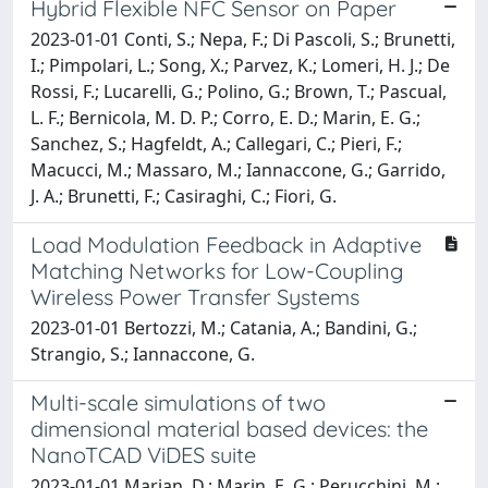
Hybrid Flexible NFC Sensor on Paper
2023-01-01 Conti, S.; Nepa, F.; Di Pascoli, S.; Brunetti,
I.; Pimpolari, L.; Song, X.; Parvez, K.; Lomeri, H. J.; De
Rossi, F.; Lucarelli, G.; Polino, G.; Brown, T.; Pascual,
L. F.; Bernicola, M. D. P.; Corro, E. D.; Marin, E. G.;
Sanchez, S.; Hagfeldt, A.; Callegari, C.; Pieri, F.;
Macucci, M.; Massaro, M.; Iannaccone, G.; Garrido,
J. A.; Brunetti, F.; Casiraghi, C.; Fiori, G.
Load Modulation Feedback in Adaptive
Matching Networks for Low-Coupling
Wireless Power Transfer Systems
2023-01-01 Bertozzi, M.; Catania, A.; Bandini, G.;
Strangio, S.; Iannaccone, G.
Multi-scale simulations of two
dimensional material based devices: the
NanoTCAD ViDES suite
2023-01-01 Marian, D.; Marin, E. G.; Perucchini, M.;