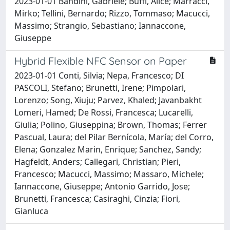
2023-01-01 Bandini, Gabriele; Buffi, Alice; Marracci,
Mirko; Tellini, Bernardo; Rizzo, Tommaso; Macucci,
Massimo; Strangio, Sebastiano; Iannaccone,
Giuseppe
Hybrid Flexible NFC Sensor on Paper
2023-01-01 Conti, Silvia; Nepa, Francesco; DI
PASCOLI, Stefano; Brunetti, Irene; Pimpolari,
Lorenzo; Song, Xiuju; Parvez, Khaled; Javanbakht
Lomeri, Hamed; De Rossi, Francesca; Lucarelli,
Giulia; Polino, Giuseppina; Brown, Thomas; Ferrer
Pascual, Laura; del Pilar Bernícola, María; del Corro,
Elena; Gonzalez Marin, Enrique; Sanchez, Sandy;
Hagfeldt, Anders; Callegari, Christian; Pieri,
Francesco; Macucci, Massimo; Massaro, Michele;
Iannaccone, Giuseppe; Antonio Garrido, Jose;
Brunetti, Francesca; Casiraghi, Cinzia; Fiori,
Gianluca