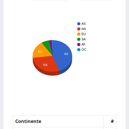
AS
NA
EU
SA
AF
OC
EU
AS
NA
Continente
#