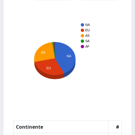
NA
EU
AS
SA
AF
AS
NA
EU
Continente
#