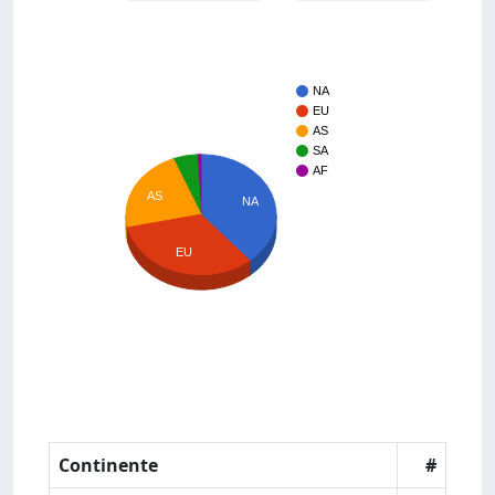
NA
EU
AS
SA
AF
AS
NA
EU
Continente
#