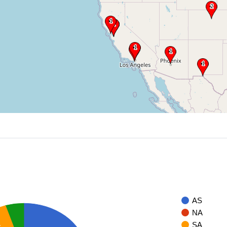
AS
NA
A
SA