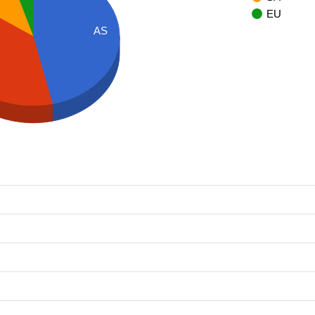
EU
AS