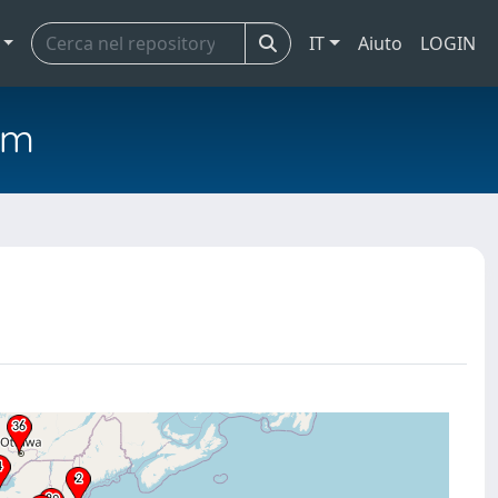
IT
Aiuto
LOGIN
em