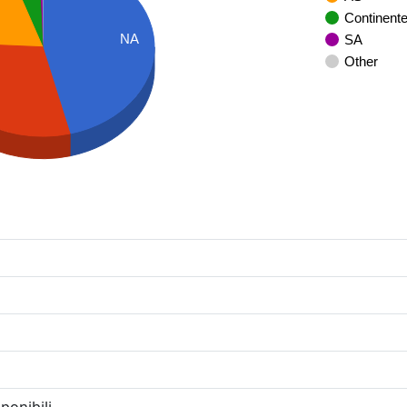
Continent
NA
SA
Other