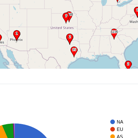
NA
EU
AS