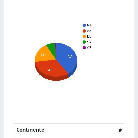
NA
AS
EU
SA
AF
EU
NA
AS
Continente
#