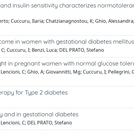
on and insulin sensitivity characterizes normotol
erto; Cuccuru, Ilaria; Chatzianagnostou, K; Ghio, Alessandra
me in women with gestational diabetes mellitus tr
, C; Cuccuru, I; Benzi, Luca; DEL PRATO, Stefano
ight in pregnant women with normal glucose tole
Lencioni, C; Ghio, A; Giovannitti, Mg; Cuccuru, I; Pellegrini
erapy for Type 2 diabetes
 and in gestational diabetes
; Lencioni, C; DEL PRATO, Stefano