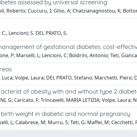
iabetes assessed by universal screening
li, Roberto; Cuccuru, I; Ghio, A; Chatzianagnostou, K; Botton
 C., Lencioni; S. DEL PRATO, S.
anagement of gestational diabetes: cost-effectiv
ne, P; Marselli, L; Lencioni, C; Boldrini, Antonio; Teti, Gianc
creas
i, Luca; Volpe, Laura; DEL PRATO, Stefano; Marchetti, Piero;
racterist of obesity with and without type 2 diabe
I, G; Caricato, F; Trincavelli, MARIA LETIZIA; Volpe, Laura; N
 birth weight in diabetic and normal pregnancy
li, L; Calabrese, M; Murru, S; Teti, G; Maffei, M; Cecchetti, P