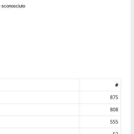
e sconosciuto
#
875
808
555