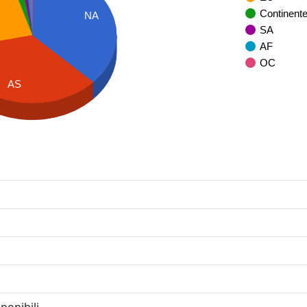
Continent
NA
SA
AF
OC
AS