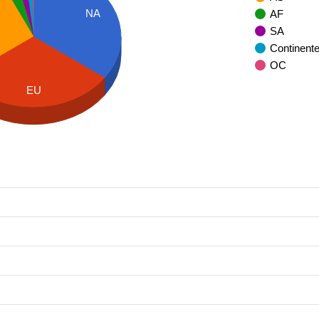
NA
AF
SA
Continent
OC
EU