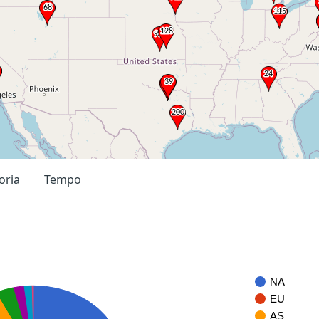
oria
Tempo
NA
EU
AS