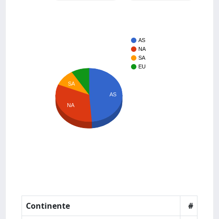
AS
NA
SA
EU
SA
AS
NA
Continente
#