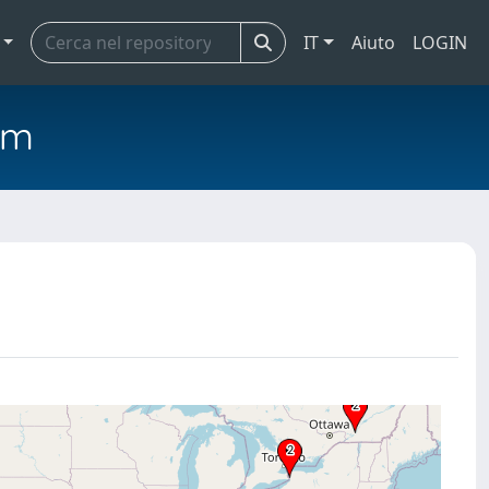
IT
Aiuto
LOGIN
em