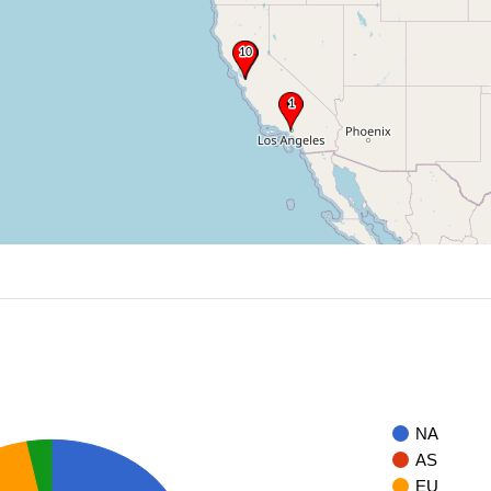
NA
AS
EU