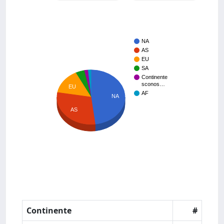
NA
AS
EU
SA
Continente
sconos…
EU
AF
NA
AS
Continente
#