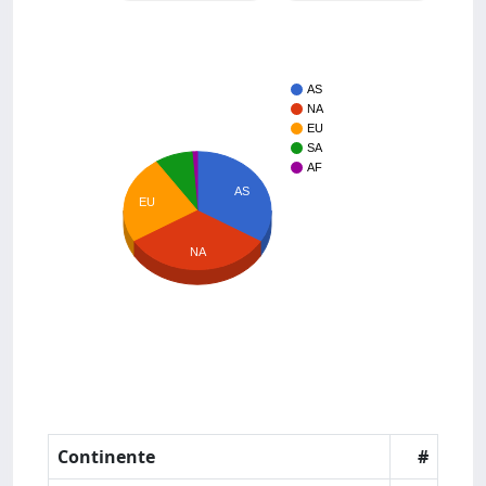
AS
NA
EU
SA
AF
AS
EU
NA
Continente
#