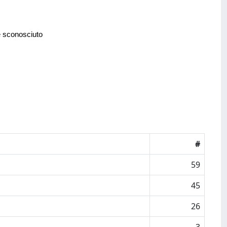
e sconosciuto
#
59
45
26