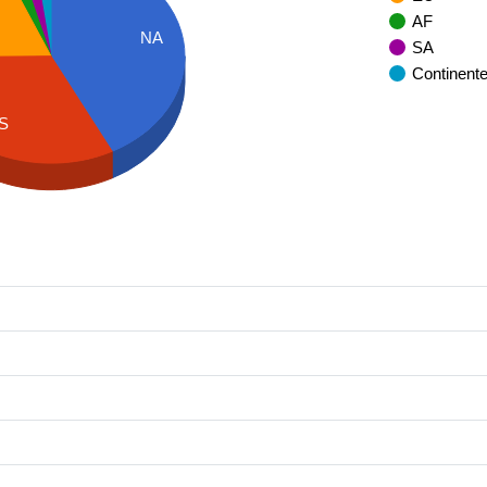
AF
NA
SA
Continent
S