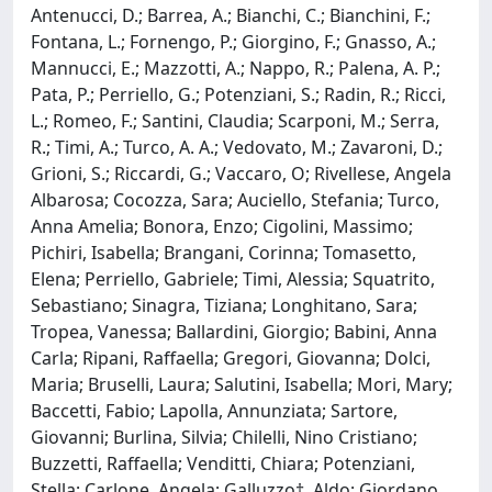
Antenucci, D.; Barrea, A.; Bianchi, C.; Bianchini, F.;
Fontana, L.; Fornengo, P.; Giorgino, F.; Gnasso, A.;
Mannucci, E.; Mazzotti, A.; Nappo, R.; Palena, A. P.;
Pata, P.; Perriello, G.; Potenziani, S.; Radin, R.; Ricci,
L.; Romeo, F.; Santini, Claudia; Scarponi, M.; Serra,
R.; Timi, A.; Turco, A. A.; Vedovato, M.; Zavaroni, D.;
Grioni, S.; Riccardi, G.; Vaccaro, O; Rivellese, Angela
Albarosa; Cocozza, Sara; Auciello, Stefania; Turco,
Anna Amelia; Bonora, Enzo; Cigolini, Massimo;
Pichiri, Isabella; Brangani, Corinna; Tomasetto,
Elena; Perriello, Gabriele; Timi, Alessia; Squatrito,
Sebastiano; Sinagra, Tiziana; Longhitano, Sara;
Tropea, Vanessa; Ballardini, Giorgio; Babini, Anna
Carla; Ripani, Raffaella; Gregori, Giovanna; Dolci,
Maria; Bruselli, Laura; Salutini, Isabella; Mori, Mary;
Baccetti, Fabio; Lapolla, Annunziata; Sartore,
Giovanni; Burlina, Silvia; Chilelli, Nino Cristiano;
Buzzetti, Raffaella; Venditti, Chiara; Potenziani,
Stella; Carlone, Angela; Galluzzo†, Aldo; Giordano,