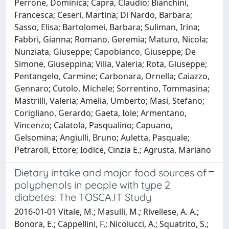
Perrone, Dominica; Capra, Claudio; Bianchini,
Francesca; Ceseri, Martina; Di Nardo, Barbara;
Sasso, Elisa; Bartolomei, Barbara; Suliman, Irina;
Fabbri, Gianna; Romano, Geremia; Maturo, Nicola;
Nunziata, Giuseppe; Capobianco, Giuseppe; De
Simone, Giuseppina; Villa, Valeria; Rota, Giuseppe;
Pentangelo, Carmine; Carbonara, Ornella; Caiazzo,
Gennaro; Cutolo, Michele; Sorrentino, Tommasina;
Mastrilli, Valeria; Amelia, Umberto; Masi, Stefano;
Corigliano, Gerardo; Gaeta, Iole; Armentano,
Vincenzo; Calatola, Pasqualino; Capuano,
Gelsomina; Angiulli, Bruno; Auletta, Pasquale;
Petraroli, Ettore; Iodice, Cinzia E.; Agrusta, Mariano
Dietary intake and major food sources of
polyphenols in people with type 2
diabetes: The TOSCA.IT Study
2016-01-01 Vitale, M.; Masulli, M.; Rivellese, A. A.;
Bonora, E.; Cappellini, F.; Nicolucci, A.; Squatrito, S.;