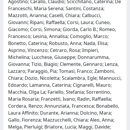
Agostino; Carallo, Claudio; Scicchitano, Caterina; De
Franceschi, Maria Serena; Santini, Costanza;
Mazzotti, Arianna; Caselli, Chiara; Calbucci,
Giovanni; Ripani, Raffaella; Corsi, Laura; Cuneo,
Giacomo; Corsi, Simona; Giorda, Carlo B.; Romeo,
Francesco; Lesina, Annalisa; Comoglio, Marco;
Bonetto, Caterina; Robusto, Anna; Nada, Elisa;
Asprino, Vincenzo; Cetraro, Rosa; Impieri,
Michelina; Lucchese, Giuseppe; Donnarumma,
Giovanna; Tizio, Biagio; Clemente, Gennaro; Lenza,
Lazzaro; Paraggio, Pia; Tomasi, Franco; Zamboni,
Chiara; Dozio, Nicoletta; Scalambra, Egle; Mannucci,
Edoardo; Lamanna, Caterina; Cignarelli, Mauro;
Macchia, Olga La; Fariello, Stefania; Sorrentino,
Maria Rosaria; Franzetti, Ivano; Radin, Raffaella;
Cordera, Renzo; Annunziata, Francesca; Bonabello,
Laura Affinito; Durante, Arianna; Dolcino, Mara;
Gallo, Fiorenza; Mazzucchelli, Chiara; Aleo, Anna;
Melga, Pierluigi; Briatore, Lucia; Maggi, Davide;