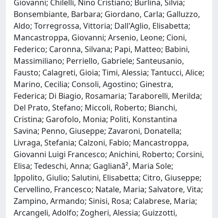
Giovanni; Chilelli, Nino Cristiano; Burlina, Silvia;
Bonsembiante, Barbara; Giordano, Carla; Galluzzo,
Aldo; Torregrossa, Vittoria; Dall'Aglio, Elisabetta;
Mancastroppa, Giovanni; Arsenio, Leone; Cioni,
Federico; Caronna, Silvana; Papi, Matteo; Babini,
Massimiliano; Perriello, Gabriele; Santeusanio,
Fausto; Calagreti, Gioia; Timi, Alessia; Tantucci, Alice;
Marino, Cecilia; Consoli, Agostino; Ginestra,
Federica; Di Biagio, Rosamaria; Taraborelli, Merilda;
Del Prato, Stefano; Miccoli, Roberto; Bianchi,
Cristina; Garofolo, Monia; Politi, Konstantina
Savina; Penno, Giuseppe; Zavaroni, Donatella;
Livraga, Stefania; Calzoni, Fabio; Mancastroppa,
Giovanni Luigi Francesco; Anichini, Roberto; Corsini,
Elisa; Tedeschi, Anna; Gaglianã², Maria Sole;
Ippolito, Giulio; Salutini, Elisabetta; Citro, Giuseppe;
Cervellino, Francesco; Natale, Maria; Salvatore, Vita;
Zampino, Armando; Sinisi, Rosa; Calabrese, Maria;
Arcangeli, Adolfo; Zogheri, Alessia; Guizzotti,