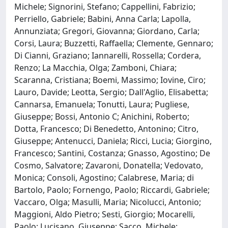
Michele; Signorini, Stefano; Cappellini, Fabrizio;
Perriello, Gabriele; Babini, Anna Carla; Lapolla,
Annunziata; Gregori, Giovanna; Giordano, Carla;
Corsi, Laura; Buzzetti, Raffaella; Clemente, Gennaro;
Di Cianni, Graziano; Iannarelli, Rossella; Cordera,
Renzo; La Macchia, Olga; Zamboni, Chiara;
Scaranna, Cristiana; Boemi, Massimo; Iovine, Ciro;
Lauro, Davide; Leotta, Sergio; Dall'Aglio, Elisabetta;
Cannarsa, Emanuela; Tonutti, Laura; Pugliese,
Giuseppe; Bossi, Antonio C; Anichini, Roberto;
Dotta, Francesco; Di Benedetto, Antonino; Citro,
Giuseppe; Antenucci, Daniela; Ricci, Lucia; Giorgino,
Francesco; Santini, Costanza; Gnasso, Agostino; De
Cosmo, Salvatore; Zavaroni, Donatella; Vedovato,
Monica; Consoli, Agostino; Calabrese, Maria; di
Bartolo, Paolo; Fornengo, Paolo; Riccardi, Gabriele;
Vaccaro, Olga; Masulli, Maria; Nicolucci, Antonio;
Maggioni, Aldo Pietro; Sesti, Giorgio; Mocarelli,
Paolo; Lucisano, Giuseppe; Sacco, Michele;