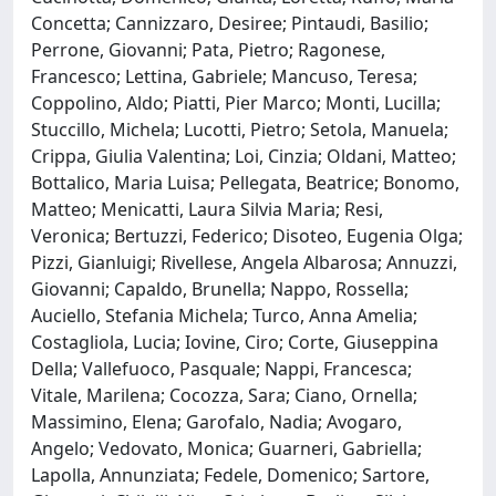
Concetta; Cannizzaro, Desiree; Pintaudi, Basilio;
Perrone, Giovanni; Pata, Pietro; Ragonese,
Francesco; Lettina, Gabriele; Mancuso, Teresa;
Coppolino, Aldo; Piatti, Pier Marco; Monti, Lucilla;
Stuccillo, Michela; Lucotti, Pietro; Setola, Manuela;
Crippa, Giulia Valentina; Loi, Cinzia; Oldani, Matteo;
Bottalico, Maria Luisa; Pellegata, Beatrice; Bonomo,
Matteo; Menicatti, Laura Silvia Maria; Resi,
Veronica; Bertuzzi, Federico; Disoteo, Eugenia Olga;
Pizzi, Gianluigi; Rivellese, Angela Albarosa; Annuzzi,
Giovanni; Capaldo, Brunella; Nappo, Rossella;
Auciello, Stefania Michela; Turco, Anna Amelia;
Costagliola, Lucia; Iovine, Ciro; Corte, Giuseppina
Della; Vallefuoco, Pasquale; Nappi, Francesca;
Vitale, Marilena; Cocozza, Sara; Ciano, Ornella;
Massimino, Elena; Garofalo, Nadia; Avogaro,
Angelo; Vedovato, Monica; Guarneri, Gabriella;
Lapolla, Annunziata; Fedele, Domenico; Sartore,