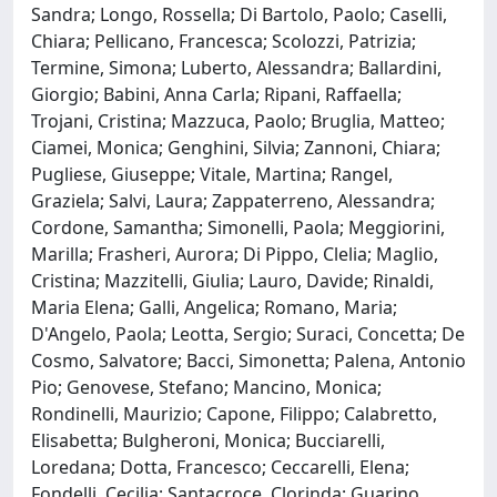
Sandra; Longo, Rossella; Di Bartolo, Paolo; Caselli,
Chiara; Pellicano, Francesca; Scolozzi, Patrizia;
Termine, Simona; Luberto, Alessandra; Ballardini,
Giorgio; Babini, Anna Carla; Ripani, Raffaella;
Trojani, Cristina; Mazzuca, Paolo; Bruglia, Matteo;
Ciamei, Monica; Genghini, Silvia; Zannoni, Chiara;
Pugliese, Giuseppe; Vitale, Martina; Rangel,
Graziela; Salvi, Laura; Zappaterreno, Alessandra;
Cordone, Samantha; Simonelli, Paola; Meggiorini,
Marilla; Frasheri, Aurora; Di Pippo, Clelia; Maglio,
Cristina; Mazzitelli, Giulia; Lauro, Davide; Rinaldi,
Maria Elena; Galli, Angelica; Romano, Maria;
D'Angelo, Paola; Leotta, Sergio; Suraci, Concetta; De
Cosmo, Salvatore; Bacci, Simonetta; Palena, Antonio
Pio; Genovese, Stefano; Mancino, Monica;
Rondinelli, Maurizio; Capone, Filippo; Calabretto,
Elisabetta; Bulgheroni, Monica; Bucciarelli,
Loredana; Dotta, Francesco; Ceccarelli, Elena;
Fondelli, Cecilia; Santacroce, Clorinda; Guarino,