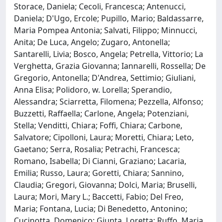
Storace, Daniela; Cecoli, Francesca; Antenucci,
Daniela; D'Ugo, Ercole; Pupillo, Mario; Baldassarre,
Maria Pompea Antonia; Salvati, Filippo; Minnucci,
Anita; De Luca, Angelo; Zugaro, Antonella;
Santarelli, Livia; Bosco, Angela; Petrella, Vittorio; La
Verghetta, Grazia Giovanna; Iannarelli, Rossella; De
Gregorio, Antonella; D'Andrea, Settimio; Giuliani,
Anna Elisa; Polidoro, w. Lorella; Sperandio,
Alessandra; Sciarretta, Filomena; Pezzella, Alfonso;
Buzzetti, Raffaella; Carlone, Angela; Potenziani,
Stella; Venditti, Chiara; Foffi, Chiara; Carbone,
Salvatore; Cipolloni, Laura; Moretti, Chiara; Leto,
Gaetano; Serra, Rosalia; Petrachi, Francesca;
Romano, Isabella; Di Cianni, Graziano; Lacaria,
Emilia; Russo, Laura; Goretti, Chiara; Sannino,
Claudia; Gregori, Giovanna; Dolci, Maria; Bruselli,
Laura; Mori, Mary L.; Baccetti, Fabio; Del Freo,
Maria; Fontana, Lucia; Di Benedetto, Antonino;
Cucinotta, Domenico; Giunta, Loretta; Ruffo, Maria