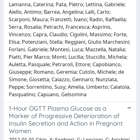
Lamanna, Caterina; Pata, Pietro; Lettina, Gabriele;
Aiello, Antimo; Barrea, Angelina; Lalli, Carlo;
Scarponi, Maura; Franzetti, Ivano; Radin, Raffaella;
Serra, Rosalia; Petrachi, Francesca; Asprino,
Vincenzo; Capra, Claudio; Cigolini, Massimo; Forte,
Elisa; Potenziani, Stella; Reggiani, Giulio Marchesini;
Forlani, Gabriele; Montesi, Luca; Mazzella, Natalia;
Piatti, Pier Marco; Monti, Lucilla; Stuccillo, Michela;
Auletta, Pasquale; Petraroli, Ettore; Capobianco,
Giuseppe; Romano, Geremia; Cutolo, Michele; de
Simone, Giosetta; Caiazzo, Gennaro; Nunziata,
Peppe; Sorrentino, Susy; Amelia, Umberto; Calatola,
Pasqualino; Capuano, Gelsomina
1-Hour OGTT Plasma Glucose as a
Marker of Progressive Deterioration of
Insulin Secretion and Action in Pregnant
Women.
2012-01-01 Ghio, A; Seghieri, G; Lencioni, C; Anichini,