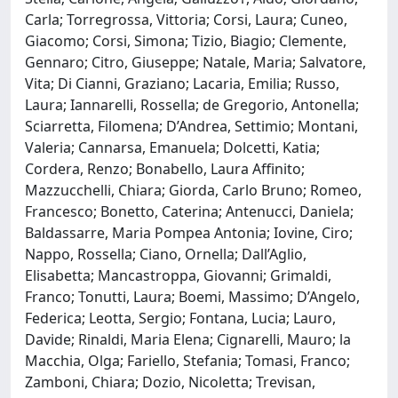
Carla; Torregrossa, Vittoria; Corsi, Laura; Cuneo,
Giacomo; Corsi, Simona; Tizio, Biagio; Clemente,
Gennaro; Citro, Giuseppe; Natale, Maria; Salvatore,
Vita; Di Cianni, Graziano; Lacaria, Emilia; Russo,
Laura; Iannarelli, Rossella; de Gregorio, Antonella;
Sciarretta, Filomena; D’Andrea, Settimio; Montani,
Valeria; Cannarsa, Emanuela; Dolcetti, Katia;
Cordera, Renzo; Bonabello, Laura Affinito;
Mazzucchelli, Chiara; Giorda, Carlo Bruno; Romeo,
Francesco; Bonetto, Caterina; Antenucci, Daniela;
Baldassarre, Maria Pompea Antonia; Iovine, Ciro;
Nappo, Rossella; Ciano, Ornella; Dall’Aglio,
Elisabetta; Mancastroppa, Giovanni; Grimaldi,
Franco; Tonutti, Laura; Boemi, Massimo; D’Angelo,
Federica; Leotta, Sergio; Fontana, Lucia; Lauro,
Davide; Rinaldi, Maria Elena; Cignarelli, Mauro; la
Macchia, Olga; Fariello, Stefania; Tomasi, Franco;
Zamboni, Chiara; Dozio, Nicoletta; Trevisan,