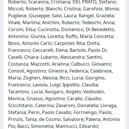
Roberto; Scaranna, Cristiana; DEL PRATO, Stefano;
Miccoli, Roberto; Bianchi, Cristina; Garofolo, Monia;
Pugliese, Giuseppe; Salvi, Laura; Rangel, Graziela;
Vitale, Martina; Anichini, Roberto; Tedeschi, Anna;
Corsini, Elisa; Cucinotta, Domenico; Di Benedetto,
Antonino; Giunta, Loretta; Ruffo, Maria Concetta;
Bossi, Antonio Carlo; Carpinter, Rita; Dotta,
Francesco; Ceccarelli, Elena; Bartolo, Paolo Di;
Caselli, Chiara; Luberto, Alessandra; Santini,
Costanza; Mazzotti, Arianna; Calbucci, Giovanni;
Consoli, Agostino; Ginestra, Federica; Calabrese,
Maria; Zogheri, Alessia; Ricci, Lucia; Giorgino,
Francesco; Laviola, Luigi; Ippolito, Claudia;
Tarantino, Lucia; Avogaro, Angelo; Vedovato,
Monica; Gnasso, Agostino; Carallo, Claudio;
Scicchitano, Caterina; Zavaroni, Donatella; Livraga,
Stefania; Perin, Paolo Cavallo; Forrnengo, Paolo;
Prinzis, Tania; de Cosmo, Salvatore; Palena, Antonio
Pio; Bacci, Simonetta; Mannucci, Edoardo;