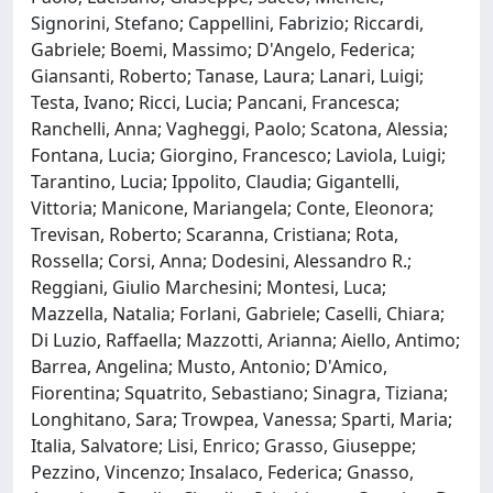
Signorini, Stefano; Cappellini, Fabrizio; Riccardi,
Gabriele; Boemi, Massimo; D'Angelo, Federica;
Giansanti, Roberto; Tanase, Laura; Lanari, Luigi;
Testa, Ivano; Ricci, Lucia; Pancani, Francesca;
Ranchelli, Anna; Vagheggi, Paolo; Scatona, Alessia;
Fontana, Lucia; Giorgino, Francesco; Laviola, Luigi;
Tarantino, Lucia; Ippolito, Claudia; Gigantelli,
Vittoria; Manicone, Mariangela; Conte, Eleonora;
Trevisan, Roberto; Scaranna, Cristiana; Rota,
Rossella; Corsi, Anna; Dodesini, Alessandro R.;
Reggiani, Giulio Marchesini; Montesi, Luca;
Mazzella, Natalia; Forlani, Gabriele; Caselli, Chiara;
Di Luzio, Raffaella; Mazzotti, Arianna; Aiello, Antimo;
Barrea, Angelina; Musto, Antonio; D'Amico,
Fiorentina; Squatrito, Sebastiano; Sinagra, Tiziana;
Longhitano, Sara; Trowpea, Vanessa; Sparti, Maria;
Italia, Salvatore; Lisi, Enrico; Grasso, Giuseppe;
Pezzino, Vincenzo; Insalaco, Federica; Gnasso,