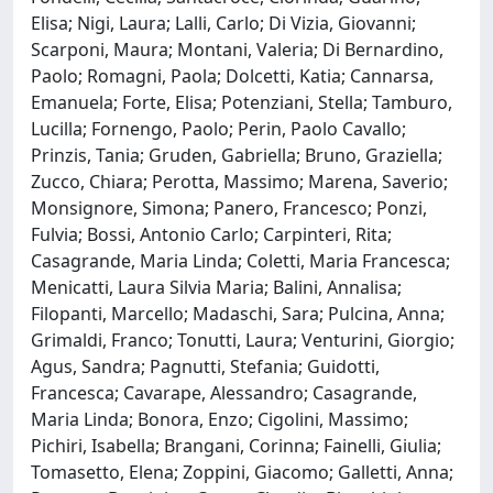
Elisa; Nigi, Laura; Lalli, Carlo; Di Vizia, Giovanni;
Scarponi, Maura; Montani, Valeria; Di Bernardino,
Paolo; Romagni, Paola; Dolcetti, Katia; Cannarsa,
Emanuela; Forte, Elisa; Potenziani, Stella; Tamburo,
Lucilla; Fornengo, Paolo; Perin, Paolo Cavallo;
Prinzis, Tania; Gruden, Gabriella; Bruno, Graziella;
Zucco, Chiara; Perotta, Massimo; Marena, Saverio;
Monsignore, Simona; Panero, Francesco; Ponzi,
Fulvia; Bossi, Antonio Carlo; Carpinteri, Rita;
Casagrande, Maria Linda; Coletti, Maria Francesca;
Menicatti, Laura Silvia Maria; Balini, Annalisa;
Filopanti, Marcello; Madaschi, Sara; Pulcina, Anna;
Grimaldi, Franco; Tonutti, Laura; Venturini, Giorgio;
Agus, Sandra; Pagnutti, Stefania; Guidotti,
Francesca; Cavarape, Alessandro; Casagrande,
Maria Linda; Bonora, Enzo; Cigolini, Massimo;
Pichiri, Isabella; Brangani, Corinna; Fainelli, Giulia;
Tomasetto, Elena; Zoppini, Giacomo; Galletti, Anna;