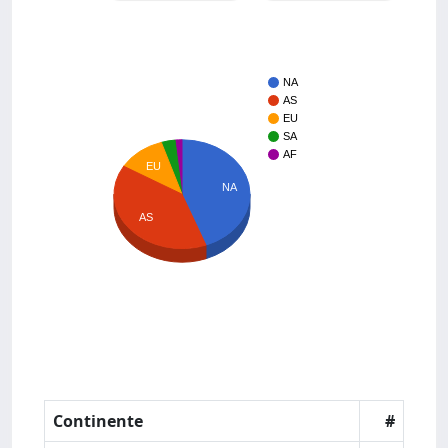
NA
AS
EU
SA
AF
EU
NA
AS
Continente
#