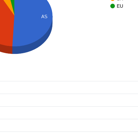
EU
AS