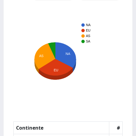
NA
EU
AS
SA
NA
AS
EU
Continente
#