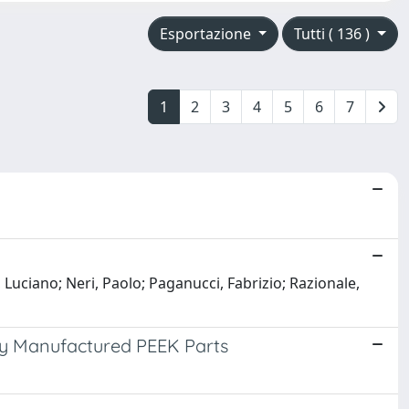
Esportazione
Tutti ( 136 )
1
2
3
4
5
6
7
uciano; Neri, Paolo; Paganucci, Fabrizio; Razionale,
vely Manufactured PEEK Parts