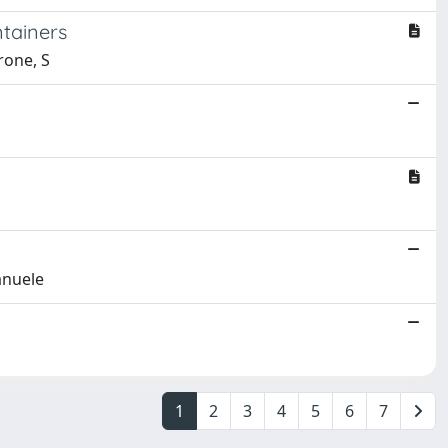
ntainers
rone, S
anuele
1
2
3
4
5
6
7