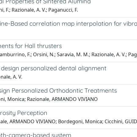
l Properties of Sintered Alumina
F.; Razionale, A. V.; Paganucci, F.
pline-Based correlation map interpolation for vi
nts for Hall thrusters
burrino, F.; Orsini, N.; Saravia, M. M.; Razionale, A. V.; Paga
design personalized dental alignment
ale, A. V.
ign Personalized Orthodontic Treatments
goni, Monica; Razionale, ARMANDO VIVIANO
rosity Perception
ionale, ARMANDO VIVIANO; Bordegoni, Monica; Cicchini, G
pth-camera-based system