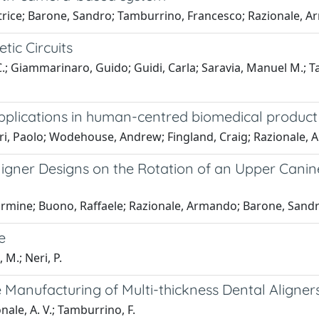
atrice; Barone, Sandro; Tamburrino, Francesco; Razionale, A
tic Circuits
.; Giammarinaro, Guido; Guidi, Carla; Saravia, Manuel M.; T
plications in human-centred biomedical product 
eri, Paolo; Wodehouse, Andrew; Fingland, Craig; Razional
ligner Designs on the Rotation of an Upper Canine:
Carmine; Buono, Raffaele; Razionale, Armando; Barone, Sand
e
 M.; Neri, P.
e Manufacturing of Multi-thickness Dental Aligner
ale, A. V.; Tamburrino, F.