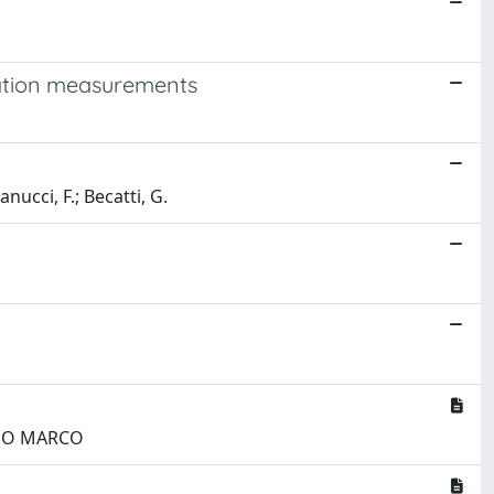
bration measurements
nucci, F.; Becatti, G.
UIDO MARCO