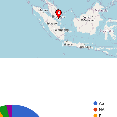
AS
NA
EU