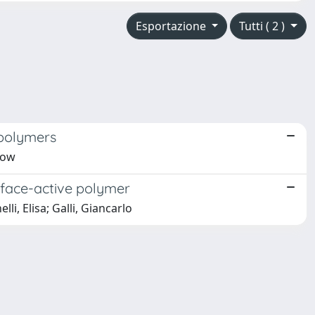
Esportazione
Tutti ( 2 )
 polymers
llow
rface-active polymer
i, Elisa; Galli, Giancarlo