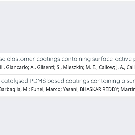
se elastomer coatings containing surface-active
 Giancarlo; A., Glisenti; S., Mieszkin; M. E., Callow; J. A., Ca
h-catalysed PDMS based coatings containing a su
 Barbaglia, M.; Funel, Marco; Yasani, BHASKAR REDDY; Martinell