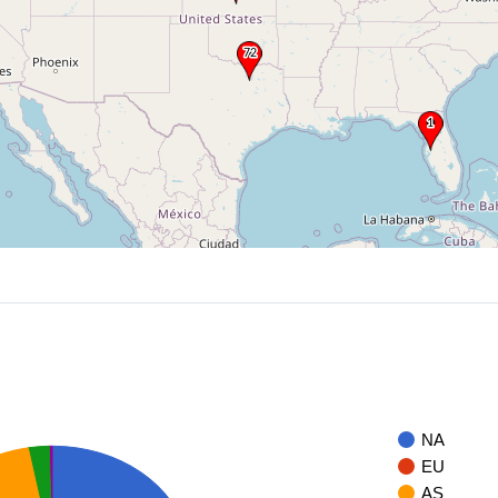
NA
EU
AS