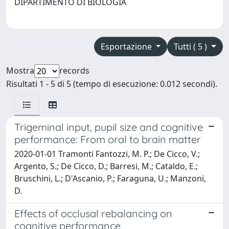
DIPARTIMENTO DI BIOLOGIA
Esportazione
Tutti ( 5 )
Mostra
records
Risultati 1 - 5 di 5 (tempo di esecuzione: 0.012 secondi).
Trigeminal input, pupil size and cognitive
performance: From oral to brain matter
2020-01-01 Tramonti Fantozzi, M. P.; De Cicco, V.;
Argento, S.; De Cicco, D.; Barresi, M.; Cataldo, E.;
Bruschini, L.; D'Ascanio, P.; Faraguna, U.; Manzoni,
D.
Effects of occlusal rebalancing on
cognitive performance