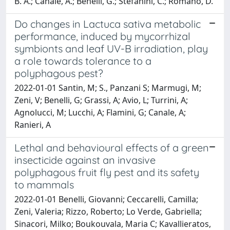
B. A.; Canale, A.; Benelli, G.; Stefanini, C.; Romano, D.
Do changes in Lactuca sativa metabolic
performance, induced by mycorrhizal
symbionts and leaf UV-B irradiation, play
a role towards tolerance to a
polyphagous pest?
2022-01-01 Santin, M; S., Panzani S; Marmugi, M;
Zeni, V; Benelli, G; Grassi, A; Avio, L; Turrini, A;
Agnolucci, M; Lucchi, A; Flamini, G; Canale, A;
Ranieri, A
Lethal and behavioural effects of a green
insecticide against an invasive
polyphagous fruit fly pest and its safety
to mammals
2022-01-01 Benelli, Giovanni; Ceccarelli, Camilla;
Zeni, Valeria; Rizzo, Roberto; Lo Verde, Gabriella;
Sinacori, Milko; Boukouvala, Maria C; Kavallieratos,