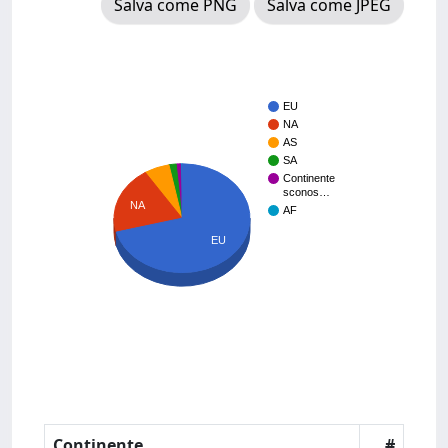
Salva come PNG
Salva come JPEG
EU
NA
AS
SA
Continente
sconos…
NA
AF
EU
Continente
#