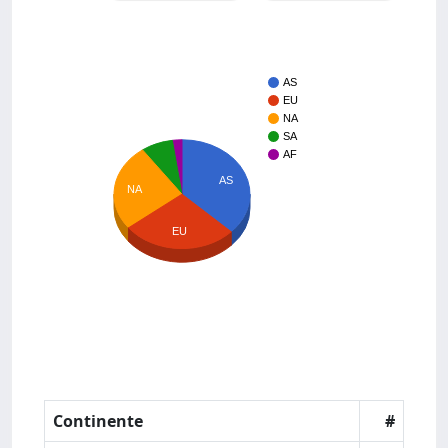
AS
EU
NA
SA
AF
AS
NA
EU
Continente
#