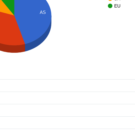
EU
AS