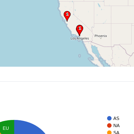
AS
NA
EU
SA