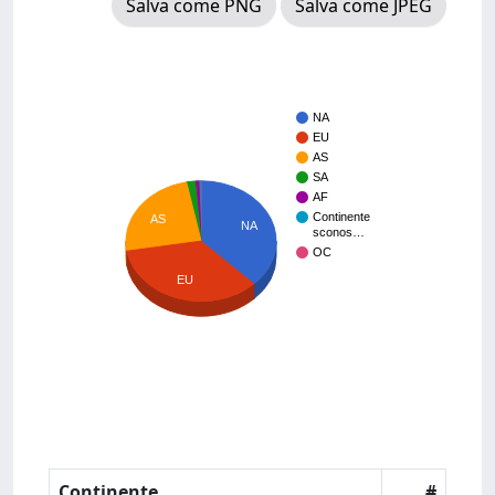
Salva come PNG
Salva come JPEG
NA
EU
AS
SA
AF
Continente
AS
NA
sconos…
OC
EU
Continente
#