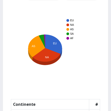
EU
NA
AS
SA
AF
EU
AS
NA
Continente
#