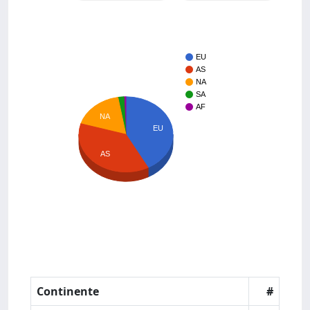
EU
AS
NA
SA
AF
NA
EU
AS
Continente
#