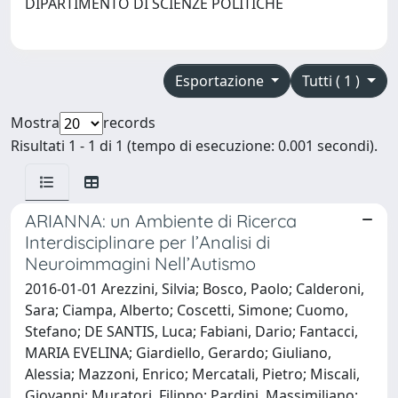
DIPARTIMENTO DI SCIENZE POLITICHE
Esportazione
Tutti ( 1 )
Mostra
records
Risultati 1 - 1 di 1 (tempo di esecuzione: 0.001 secondi).
ARIANNA: un Ambiente di Ricerca
Interdisciplinare per l’Analisi di
Neuroimmagini Nell’Autismo
2016-01-01 Arezzini, Silvia; Bosco, Paolo; Calderoni,
Sara; Ciampa, Alberto; Coscetti, Simone; Cuomo,
Stefano; DE SANTIS, Luca; Fabiani, Dario; Fantacci,
MARIA EVELINA; Giardiello, Gerardo; Giuliano,
Alessia; Mazzoni, Enrico; Mercatali, Pietro; Miscali,
Giovanni; Muratori, Filippo; Pardini, Massimiliano;