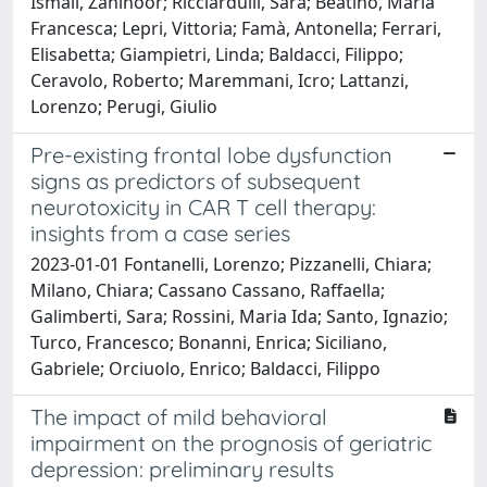
Ismail, Zahinoor; Ricciardulli, Sara; Beatino, Maria
Francesca; Lepri, Vittoria; Famà, Antonella; Ferrari,
Elisabetta; Giampietri, Linda; Baldacci, Filippo;
Ceravolo, Roberto; Maremmani, Icro; Lattanzi,
Lorenzo; Perugi, Giulio
Pre-existing frontal lobe dysfunction
signs as predictors of subsequent
neurotoxicity in CAR T cell therapy:
insights from a case series
2023-01-01 Fontanelli, Lorenzo; Pizzanelli, Chiara;
Milano, Chiara; Cassano Cassano, Raffaella;
Galimberti, Sara; Rossini, Maria Ida; Santo, Ignazio;
Turco, Francesco; Bonanni, Enrica; Siciliano,
Gabriele; Orciuolo, Enrico; Baldacci, Filippo
The impact of mild behavioral
impairment on the prognosis of geriatric
depression: preliminary results