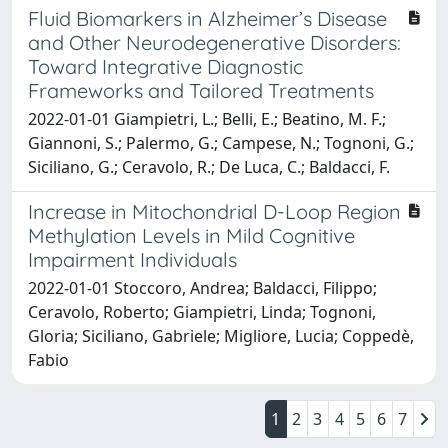
Fluid Biomarkers in Alzheimer’s Disease
and Other Neurodegenerative Disorders:
Toward Integrative Diagnostic
Frameworks and Tailored Treatments
2022-01-01 Giampietri, L.; Belli, E.; Beatino, M. F.;
Giannoni, S.; Palermo, G.; Campese, N.; Tognoni, G.;
Siciliano, G.; Ceravolo, R.; De Luca, C.; Baldacci, F.
Increase in Mitochondrial D-Loop Region
Methylation Levels in Mild Cognitive
Impairment Individuals
2022-01-01 Stoccoro, Andrea; Baldacci, Filippo;
Ceravolo, Roberto; Giampietri, Linda; Tognoni,
Gloria; Siciliano, Gabriele; Migliore, Lucia; Coppedè,
Fabio
1
2
3
4
5
6
7