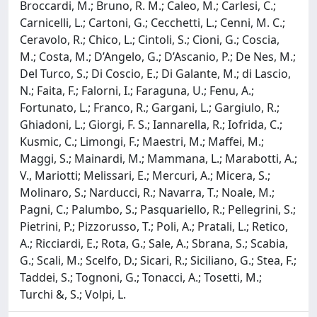
Broccardi, M.; Bruno, R. M.; Caleo, M.; Carlesi, C.;
Carnicelli, L.; Cartoni, G.; Cecchetti, L.; Cenni, M. C.;
Ceravolo, R.; Chico, L.; Cintoli, S.; Cioni, G.; Coscia,
M.; Costa, M.; D’Angelo, G.; D’Ascanio, P.; De Nes, M.;
Del Turco, S.; Di Coscio, E.; Di Galante, M.; di Lascio,
N.; Faita, F.; Falorni, I.; Faraguna, U.; Fenu, A.;
Fortunato, L.; Franco, R.; Gargani, L.; Gargiulo, R.;
Ghiadoni, L.; Giorgi, F. S.; Iannarella, R.; Iofrida, C.;
Kusmic, C.; Limongi, F.; Maestri, M.; Maffei, M.;
Maggi, S.; Mainardi, M.; Mammana, L.; Marabotti, A.;
V., Mariotti; Melissari, E.; Mercuri, A.; Micera, S.;
Molinaro, S.; Narducci, R.; Navarra, T.; Noale, M.;
Pagni, C.; Palumbo, S.; Pasquariello, R.; Pellegrini, S.;
Pietrini, P.; Pizzorusso, T.; Poli, A.; Pratali, L.; Retico,
A.; Ricciardi, E.; Rota, G.; Sale, A.; Sbrana, S.; Scabia,
G.; Scali, M.; Scelfo, D.; Sicari, R.; Siciliano, G.; Stea, F.;
Taddei, S.; Tognoni, G.; Tonacci, A.; Tosetti, M.;
Turchi &, S.; Volpi, L.