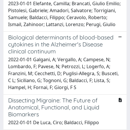
2023-01-01 Elefante, Camilla; Brancati, Giulio Emilio;
Pistolesi, Gabriele; Amadori, Salvatore; Torrigiani,
Samuele; Baldacci, Filippo; Ceravolo, Roberto;
Ismail, Zahinoor; Lattanzi, Lorenzo; Perugi, Giulio
Biological determinants of blood-based
cytokines in the Alzheimer's Disease
clinical continuum
2022-01-01 Galgani, A; Vergallo, A; Campese, N;
Lombardo, F; Pavese, N; Petrozzi, L; Logerfo, A;
Franzini, M; Cecchetti, D; Puglisi-Allegra, S; Busceti,
C L; Siciliano, G; Tognoni, G; Baldacci, F; Lista, S;
Hampel, H; Fornai, F; Giorgi, F S
Dissecting Migraine: The Future of
Anatomical, Functional, and Liquid
Biomarkers
2022-01-01 De Luca, Ciro; Baldacci, Filippo