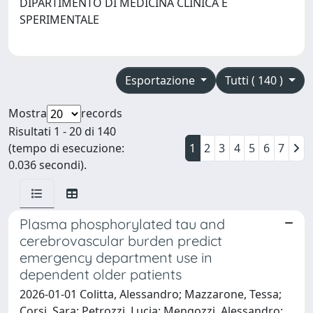
DIPARTIMENTO DI MEDICINA CLINICA E
SPERIMENTALE
Esportazione
Tutti ( 140 )
Mostra
records
Risultati 1 - 20 di 140
(tempo di esecuzione:
1
2
3
4
5
6
7
0.036 secondi).
Plasma phosphorylated tau and
cerebrovascular burden predict
emergency department use in
dependent older patients
2026-01-01 Colitta, Alessandro; Mazzarone, Tessa;
Corsi, Sara; Petrozzi, Lucia; Mengozzi, Alessandro;