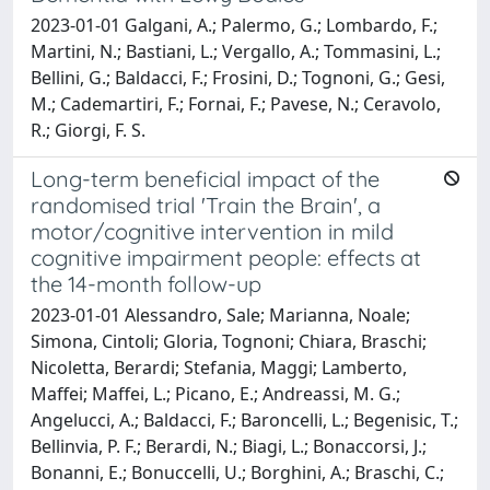
2023-01-01 Galgani, A.; Palermo, G.; Lombardo, F.;
Martini, N.; Bastiani, L.; Vergallo, A.; Tommasini, L.;
Bellini, G.; Baldacci, F.; Frosini, D.; Tognoni, G.; Gesi,
M.; Cademartiri, F.; Fornai, F.; Pavese, N.; Ceravolo,
R.; Giorgi, F. S.
Long-term beneficial impact of the
randomised trial 'Train the Brain', a
motor/cognitive intervention in mild
cognitive impairment people: effects at
the 14-month follow-up
2023-01-01 Alessandro, Sale; Marianna, Noale;
Simona, Cintoli; Gloria, Tognoni; Chiara, Braschi;
Nicoletta, Berardi; Stefania, Maggi; Lamberto,
Maffei; Maffei, L.; Picano, E.; Andreassi, M. G.;
Angelucci, A.; Baldacci, F.; Baroncelli, L.; Begenisic, T.;
Bellinvia, P. F.; Berardi, N.; Biagi, L.; Bonaccorsi, J.;
Bonanni, E.; Bonuccelli, U.; Borghini, A.; Braschi, C.;