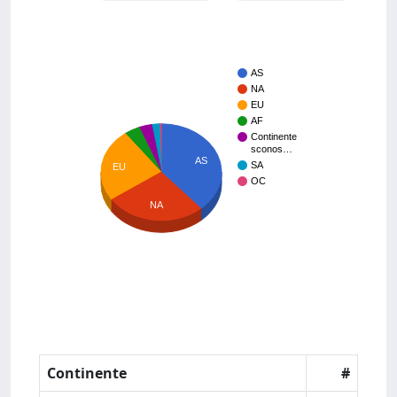
AS
NA
EU
AF
Continente
sconos…
AS
SA
EU
OC
NA
Continente
#