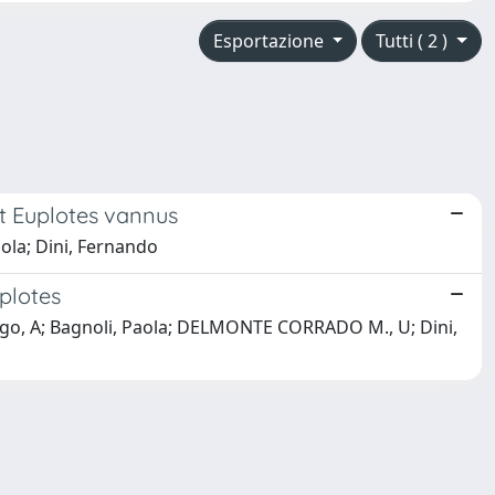
Esportazione
Tutti ( 2 )
st Euplotes vannus
aola; Dini, Fernando
plotes
arengo, A; Bagnoli, Paola; DELMONTE CORRADO M., U; Dini,