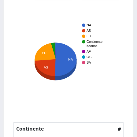
NA
AS
EU
Continente
sconos…
AF
EU
OC
NA
SA
AS
Continente
#