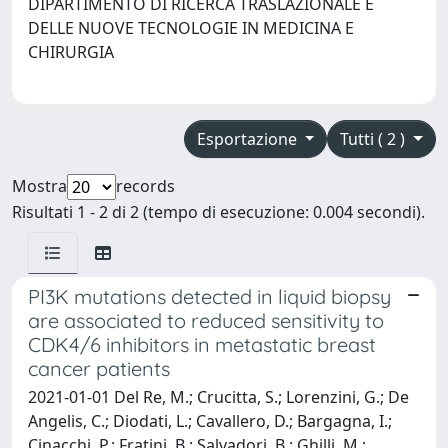
DIPARTIMENTO DI RICERCA TRASLAZIONALE E
DELLE NUOVE TECNOLOGIE IN MEDICINA E
CHIRURGIA
Esportazione
Tutti ( 2 )
Mostra
records
Risultati 1 - 2 di 2 (tempo di esecuzione: 0.004 secondi).
PI3K mutations detected in liquid biopsy
are associated to reduced sensitivity to
CDK4/6 inhibitors in metastatic breast
cancer patients
2021-01-01 Del Re, M.; Crucitta, S.; Lorenzini, G.; De
Angelis, C.; Diodati, L.; Cavallero, D.; Bargagna, I.;
Cinacchi, P.; Fratini, B.; Salvadori, B.; Ghilli, M.;