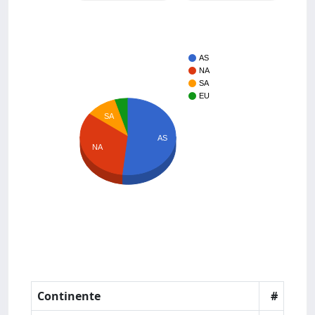
AS
NA
SA
EU
SA
AS
NA
Continente
#